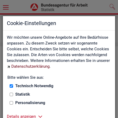
Grundlagen
Definitionen
Cookie-Einstellungen
Abkürzungsverzeichnis und Zeichenerklärung
Zeichenerklärung
Wir möchten unsere Online-Angebote auf Ihre Bedürfnisse
anpassen. Zu diesem Zweck setzen wir sogenannte
Cookies ein. Entscheiden Sie bitte selbst, welche Cookies
Zei­chen­er­klä­rung
Sie zulassen. Die Arten von Cookies werden nachfolgend
beschrieben. Weitere Informationen erhalten Sie in unserer
Datenschutzerklärung
.
Zei­
Er­läu­te­rung
chen
Bitte wählen Sie aus:
Technisch Notwendig
0
mehr als nichts, aber mit einem Zah­len­wert von ge­run­d
Statistik
1
-
nichts vor­han­den (Zah­len­wert genau Null)
Personalisierung
*
Wert ist ge­heim zu hal­ten
Details anzeigen
.
kein Nach­weis vor­han­den