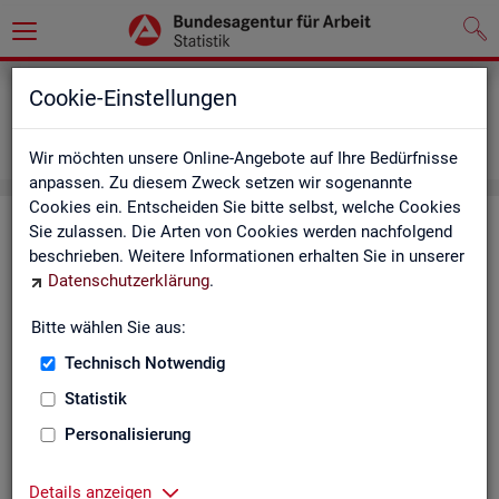
Grundlagen
Definitionen
Cookie-Einstellungen
Abkürzungsverzeichnis und Zeichenerklärung
Zeichenerklärung
Wir möchten unsere Online-Angebote auf Ihre Bedürfnisse
anpassen. Zu diesem Zweck setzen wir sogenannte
Cookies ein. Entscheiden Sie bitte selbst, welche Cookies
Zei­chen­er­klä­rung
Sie zulassen. Die Arten von Cookies werden nachfolgend
beschrieben. Weitere Informationen erhalten Sie in unserer
Datenschutzerklärung
.
Zei­
Er­läu­te­rung
chen
Bitte wählen Sie aus:
Technisch Notwendig
0
mehr als nichts, aber mit einem Zah­len­wert von ge­run­d
Statistik
1
-
nichts vor­han­den (Zah­len­wert genau Null)
Personalisierung
*
Wert ist ge­heim zu hal­ten
Details anzeigen
.
kein Nach­weis vor­han­den