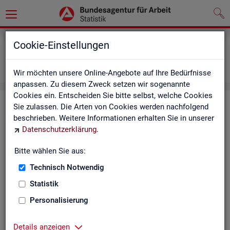
Grundlagen
Definitionen
Cookie-Einstellungen
Abkürzungsverzeichnis und Zeichenerklärung
Zeichenerklärung
Wir möchten unsere Online-Angebote auf Ihre Bedürfnisse
anpassen. Zu diesem Zweck setzen wir sogenannte
Cookies ein. Entscheiden Sie bitte selbst, welche Cookies
Zei­chen­er­klä­rung
Sie zulassen. Die Arten von Cookies werden nachfolgend
beschrieben. Weitere Informationen erhalten Sie in unserer
Datenschutzerklärung
.
Zei­
Er­läu­te­rung
chen
Bitte wählen Sie aus:
Technisch Notwendig
0
mehr als nichts, aber mit einem Zah­len­wert von ge­run­d
Statistik
1
-
nichts vor­han­den (Zah­len­wert genau Null)
Personalisierung
*
Wert ist ge­heim zu hal­ten
Details anzeigen
.
kein Nach­weis vor­han­den