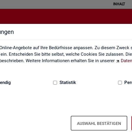
INHALT
lungen
zungsverzeichnis und Zeichenerk
Online-Angebote auf Ihre Bedürfnisse anpassen. Zu diesem Zweck s
in. Entscheiden Sie bitte selbst, welche Cookies Sie zulassen. Di
eschrieben. Weitere Informationen erhalten Sie in unserer
Daten
:
GRUNDLAGEN
endig
Statistik
Per
zeichnis und Zeichenerklärung
Zeichenerklärung
Zei­chen­er­klä­rung
AUSWAHL BESTÄTIGEN