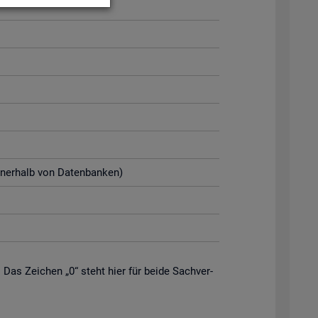
n­ner­halb von Da­ten­ban­ken)
. Das Zei­chen „0“ steht hier für beide Sach­ver­