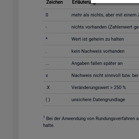
Zei­chen
Er­läu­te­rung
0
mehr als nichts, aber mit einem Za
-
nichts vor­han­den (Zah­len­wert g
*
Wert ist ge­heim zu hal­ten
.
kein Nach­weis vor­han­den
...
An­ga­ben fal­len spä­ter an
x
Nach­weis nicht sinn­voll bzw. bei Un
.X
Ver­än­de­rungs­wert > 250 %
( )
un­si­che­re Da­ten­grund­la­ge
1
Bei der An­wen­dung von Run­dungs­ver­fah­ren au
hal­te.