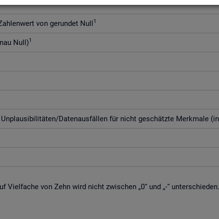
1
h­len­wert von ge­run­det Null
1
enau Null)
­plau­si­bi­li­tä­ten/Da­ten­aus­fäl­len für nicht ge­schätz­te Merk­ma­le (i
f Viel­fa­che von Zehn wird nicht zwi­schen „0“ und „-“ un­ter­schie­den