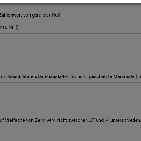
1
h­len­wert von ge­run­det Null
1
enau Null)
­plau­si­bi­li­tä­ten/Da­ten­aus­fäl­len für nicht ge­schätz­te Merk­ma­le (i
f Viel­fa­che von Zehn wird nicht zwi­schen „0“ und „-“ un­ter­schie­den