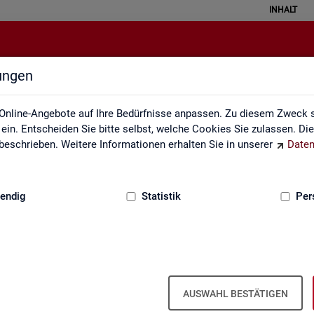
INHALT
lungen
zungsverzeichnis und Zeichenerk
Online-Angebote auf Ihre Bedürfnisse anpassen. Zu diesem Zweck s
in. Entscheiden Sie bitte selbst, welche Cookies Sie zulassen. Di
eschrieben. Weitere Informationen erhalten Sie in unserer
Daten
:
GRUNDLAGEN
endig
Statistik
Per
zeichnis und Zeichenerklärung
Zeichenerklärung
Zei­chen­er­klä­rung
AUSWAHL BESTÄTIGEN