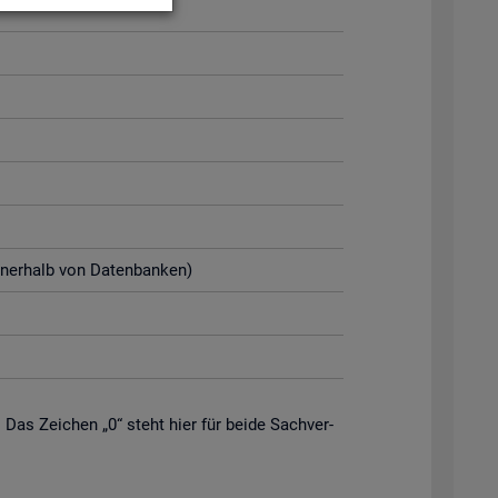
n­ner­halb von Da­ten­ban­ken)
. Das Zei­chen „0“ steht hier für beide Sach­ver­