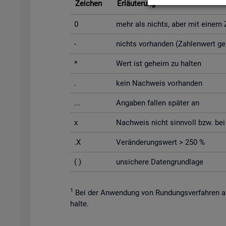
Zei­chen
Er­läu­te­rung
0
mehr als nichts, aber mit einem Za
-
nichts vor­han­den (Zah­len­wert g
*
Wert ist ge­heim zu hal­ten
.
kein Nach­weis vor­han­den
...
An­ga­ben fal­len spä­ter an
x
Nach­weis nicht sinn­voll bzw. bei Un
.X
Ver­än­de­rungs­wert > 250 %
( )
un­si­che­re Da­ten­grund­la­ge
1
Bei der An­wen­dung von Run­dungs­ver­fah­ren au
hal­te.