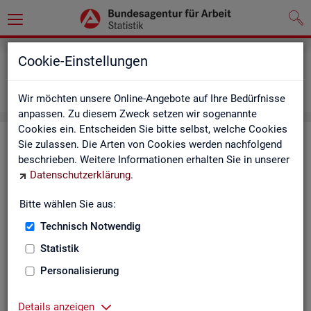
Grundlagen
Definitionen
Cookie-Einstellungen
Abkürzungsverzeichnis und Zeichenerklärung
Zeichenerklärung
Wir möchten unsere Online-Angebote auf Ihre Bedürfnisse
anpassen. Zu diesem Zweck setzen wir sogenannte
Cookies ein. Entscheiden Sie bitte selbst, welche Cookies
Zei­chen­er­klä­rung
Sie zulassen. Die Arten von Cookies werden nachfolgend
beschrieben. Weitere Informationen erhalten Sie in unserer
Datenschutzerklärung
.
Zei­
Er­läu­te­rung
chen
Bitte wählen Sie aus:
Technisch Notwendig
0
mehr als nichts, aber mit einem Zah­len­wert von ge­run­d
Statistik
1
-
nichts vor­han­den (Zah­len­wert genau Null)
Personalisierung
*
Wert ist ge­heim zu hal­ten
Details anzeigen
.
kein Nach­weis vor­han­den