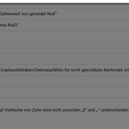
1
h­len­wert von ge­run­det Null
1
enau Null)
­plau­si­bi­li­tä­ten/Da­ten­aus­fäl­len für nicht ge­schätz­te Merk­ma­le (i
f Viel­fa­che von Zehn wird nicht zwi­schen „0“ und „-“ un­ter­schie­den