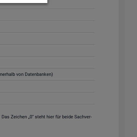
n­ner­halb von Da­ten­ban­ken)
. Das Zei­chen „0“ steht hier für beide Sach­ver­