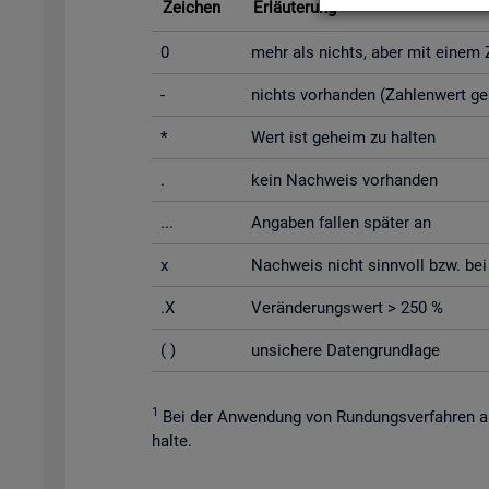
Zei­chen
Er­läu­te­rung
0
mehr als nichts, aber mit einem Za
-
nichts vor­han­den (Zah­len­wert g
*
Wert ist ge­heim zu hal­ten
.
kein Nach­weis vor­han­den
...
An­ga­ben fal­len spä­ter an
x
Nach­weis nicht sinn­voll bzw. bei Un
.X
Ver­än­de­rungs­wert > 250 %
( )
un­si­che­re Da­ten­grund­la­ge
1
Bei der An­wen­dung von Run­dungs­ver­fah­ren au
hal­te.