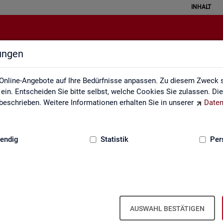
INHALT
lungen
zungsverzeichnis und Zeichenerk
Online-Angebote auf Ihre Bedürfnisse anpassen. Zu diesem Zweck s
in. Entscheiden Sie bitte selbst, welche Cookies Sie zulassen. Di
eschrieben. Weitere Informationen erhalten Sie in unserer
Daten
:
GRUNDLAGEN
endig
Statistik
Per
zeichnis und Zeichenerklärung
Zeichenerklärung
Zei­chen­er­klä­rung
AUSWAHL BESTÄTIGEN