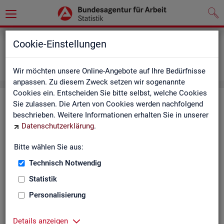
Grundlagen
Definitionen
Cookie-Einstellungen
Abkürzungsverzeichnis und Zeichenerklärung
Zeichenerklärung
Wir möchten unsere Online-Angebote auf Ihre Bedürfnisse
anpassen. Zu diesem Zweck setzen wir sogenannte
Cookies ein. Entscheiden Sie bitte selbst, welche Cookies
Zei­chen­er­klä­rung
Sie zulassen. Die Arten von Cookies werden nachfolgend
beschrieben. Weitere Informationen erhalten Sie in unserer
Datenschutzerklärung
.
Zei­
Er­läu­te­rung
chen
Bitte wählen Sie aus:
Technisch Notwendig
0
mehr als nichts, aber mit einem Zah­len­wert von ge­run­d
Statistik
1
-
nichts vor­han­den (Zah­len­wert genau Null)
Personalisierung
*
Wert ist ge­heim zu hal­ten
Details anzeigen
.
kein Nach­weis vor­han­den