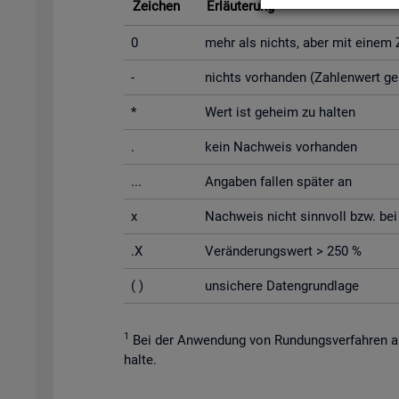
Zei­chen
Er­läu­te­rung
0
mehr als nichts, aber mit einem Za
-
nichts vor­han­den (Zah­len­wert g
*
Wert ist ge­heim zu hal­ten
.
kein Nach­weis vor­han­den
...
An­ga­ben fal­len spä­ter an
x
Nach­weis nicht sinn­voll bzw. bei Un
.X
Ver­än­de­rungs­wert > 250 %
( )
un­si­che­re Da­ten­grund­la­ge
1
Bei der An­wen­dung von Run­dungs­ver­fah­ren au
hal­te.