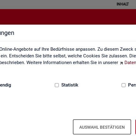
INHALT
lungen
zungsverzeichnis und Zeichenerk
Online-Angebote auf Ihre Bedürfnisse anpassen. Zu diesem Zweck s
in. Entscheiden Sie bitte selbst, welche Cookies Sie zulassen. Di
eschrieben. Weitere Informationen erhalten Sie in unserer
Daten
:
GRUNDLAGEN
endig
Statistik
Per
zeichnis und Zeichenerklärung
Zeichenerklärung
Zei­chen­er­klä­rung
AUSWAHL BESTÄTIGEN