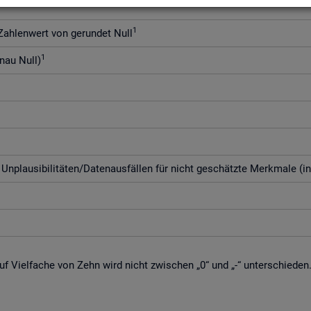
1
h­len­wert von ge­run­det Null
1
enau Null)
­plau­si­bi­li­tä­ten/Da­ten­aus­fäl­len für nicht ge­schätz­te Merk­ma­le (i
f Viel­fa­che von Zehn wird nicht zwi­schen „0“ und „-“ un­ter­schie­den