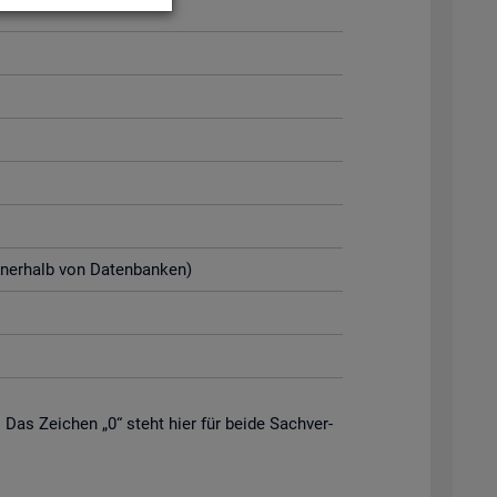
n­ner­halb von Da­ten­ban­ken)
. Das Zei­chen „0“ steht hier für beide Sach­ver­