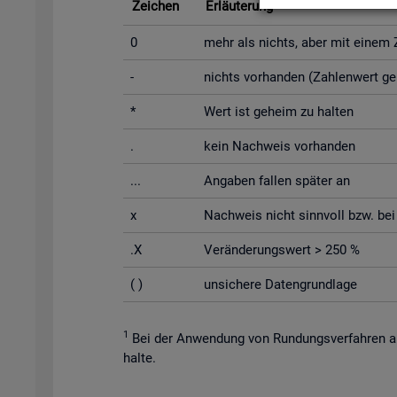
Zei­chen
Er­läu­te­rung
0
mehr als nichts, aber mit einem Za
-
nichts vor­han­den (Zah­len­wert g
*
Wert ist ge­heim zu hal­ten
.
kein Nach­weis vor­han­den
...
An­ga­ben fal­len spä­ter an
x
Nach­weis nicht sinn­voll bzw. bei Un
.X
Ver­än­de­rungs­wert > 250 %
( )
un­si­che­re Da­ten­grund­la­ge
1
Bei der An­wen­dung von Run­dungs­ver­fah­ren au
hal­te.