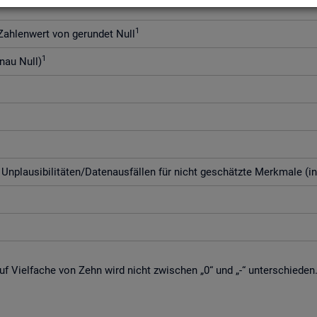
1
h­len­wert von ge­run­det Null
1
enau Null)
­plau­si­bi­li­tä­ten/Da­ten­aus­fäl­len für nicht ge­schätz­te Merk­ma­le (i
f Viel­fa­che von Zehn wird nicht zwi­schen „0“ und „-“ un­ter­schie­den