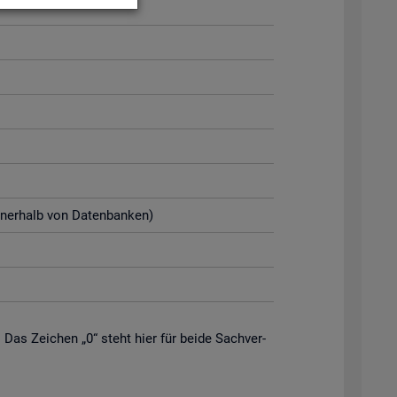
n­ner­halb von Da­ten­ban­ken)
. Das Zei­chen „0“ steht hier für beide Sach­ver­