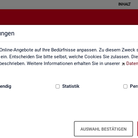
INHALT
lungen
zungsverzeichnis und Zeichenerk
Online-Angebote auf Ihre Bedürfnisse anpassen. Zu diesem Zweck s
in. Entscheiden Sie bitte selbst, welche Cookies Sie zulassen. Di
eschrieben. Weitere Informationen erhalten Sie in unserer
Daten
:
GRUNDLAGEN
endig
Statistik
Per
zeichnis und Zeichenerklärung
Zeichenerklärung
Zei­chen­er­klä­rung
AUSWAHL BESTÄTIGEN