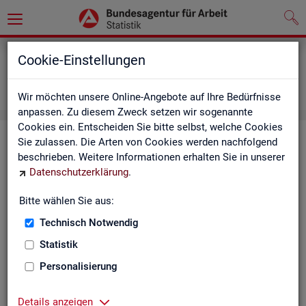
Grundlagen
Definitionen
Cookie-Einstellungen
Abkürzungsverzeichnis und Zeichenerklärung
Zeichenerklärung
Wir möchten unsere Online-Angebote auf Ihre Bedürfnisse
anpassen. Zu diesem Zweck setzen wir sogenannte
Cookies ein. Entscheiden Sie bitte selbst, welche Cookies
Zei­chen­er­klä­rung
Sie zulassen. Die Arten von Cookies werden nachfolgend
beschrieben. Weitere Informationen erhalten Sie in unserer
Datenschutzerklärung
.
Zei­
Er­läu­te­rung
chen
Bitte wählen Sie aus:
Technisch Notwendig
0
mehr als nichts, aber mit einem Zah­len­wert von ge­run­d
Statistik
1
-
nichts vor­han­den (Zah­len­wert genau Null)
Personalisierung
*
Wert ist ge­heim zu hal­ten
Details anzeigen
.
kein Nach­weis vor­han­den