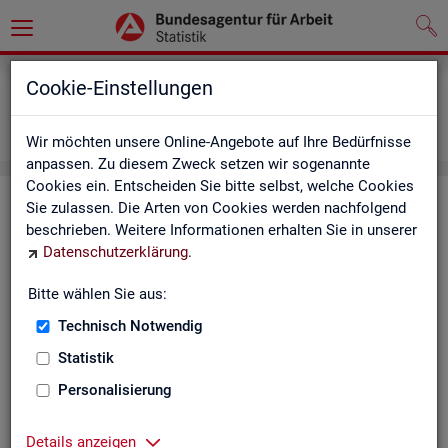
Grundlagen
Definitionen
Cookie-Einstellungen
Abkürzungsverzeichnis und Zeichenerklärung
Zeichenerklärung
Wir möchten unsere Online-Angebote auf Ihre Bedürfnisse
anpassen. Zu diesem Zweck setzen wir sogenannte
Cookies ein. Entscheiden Sie bitte selbst, welche Cookies
Zei­chen­er­klä­rung
Sie zulassen. Die Arten von Cookies werden nachfolgend
beschrieben. Weitere Informationen erhalten Sie in unserer
Datenschutzerklärung
.
Zei­
Er­läu­te­rung
chen
Bitte wählen Sie aus:
Technisch Notwendig
0
mehr als nichts, aber mit einem Zah­len­wert von ge­run­d
Statistik
1
-
nichts vor­han­den (Zah­len­wert genau Null)
Personalisierung
*
Wert ist ge­heim zu hal­ten
Details anzeigen
.
kein Nach­weis vor­han­den