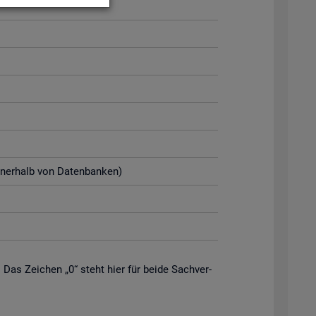
n­ner­halb von Da­ten­ban­ken)
. Das Zei­chen „0“ steht hier für beide Sach­ver­