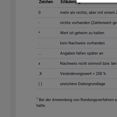
Zei­chen
Er­läu­te­rung
0
mehr als nichts, aber mit einem Za
-
nichts vor­han­den (Zah­len­wert g
*
Wert ist ge­heim zu hal­ten
.
kein Nach­weis vor­han­den
...
An­ga­ben fal­len spä­ter an
x
Nach­weis nicht sinn­voll bzw. bei Un
.X
Ver­än­de­rungs­wert > 250 %
( )
un­si­che­re Da­ten­grund­la­ge
1
Bei der An­wen­dung von Run­dungs­ver­fah­ren au
hal­te.