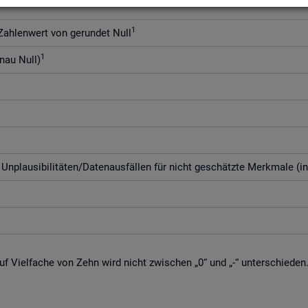
1
h­len­wert von ge­run­det Null
1
enau Null)
­plau­si­bi­li­tä­ten/Da­ten­aus­fäl­len für nicht ge­schätz­te Merk­ma­le (i
f Viel­fa­che von Zehn wird nicht zwi­schen „0“ und „-“ un­ter­schie­den