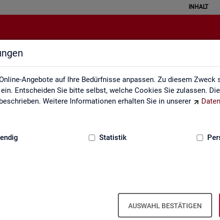
INHALT
lungen
zungsverzeichnis und Zeichenerk
Online-Angebote auf Ihre Bedürfnisse anpassen. Zu diesem Zweck s
in. Entscheiden Sie bitte selbst, welche Cookies Sie zulassen. Di
eschrieben. Weitere Informationen erhalten Sie in unserer
Daten
:
GRUNDLAGEN
endig
Statistik
Per
zeichnis und Zeichenerklärung
Zeichenerklärung
Zei­chen­er­klä­rung
AUSWAHL BESTÄTIGEN