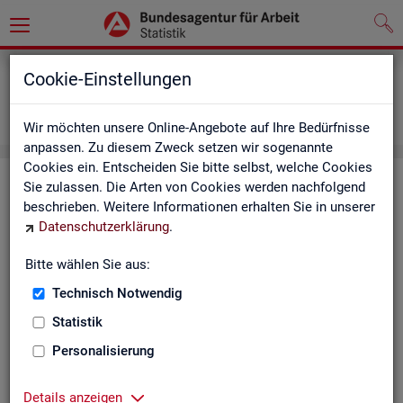
Grundlagen
Definitionen
Cookie-Einstellungen
Abkürzungsverzeichnis und Zeichenerklärung
Zeichenerklärung
Wir möchten unsere Online-Angebote auf Ihre Bedürfnisse
anpassen. Zu diesem Zweck setzen wir sogenannte
Cookies ein. Entscheiden Sie bitte selbst, welche Cookies
Zei­chen­er­klä­rung
Sie zulassen. Die Arten von Cookies werden nachfolgend
beschrieben. Weitere Informationen erhalten Sie in unserer
Datenschutzerklärung
.
Zei­
Er­läu­te­rung
chen
Bitte wählen Sie aus:
Technisch Notwendig
0
mehr als nichts, aber mit einem Zah­len­wert von ge­run­d
Statistik
1
-
nichts vor­han­den (Zah­len­wert genau Null)
Personalisierung
*
Wert ist ge­heim zu hal­ten
Details anzeigen
.
kein Nach­weis vor­han­den