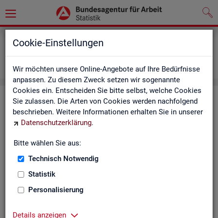
Grundlagen
Definitionen
Cookie-Einstellungen
Abkürzungsverzeichnis und Zeichenerklärung
Zeichenerklärung
Wir möchten unsere Online-Angebote auf Ihre Bedürfnisse
anpassen. Zu diesem Zweck setzen wir sogenannte
Cookies ein. Entscheiden Sie bitte selbst, welche Cookies
Zei­chen­er­klä­rung
Sie zulassen. Die Arten von Cookies werden nachfolgend
beschrieben. Weitere Informationen erhalten Sie in unserer
Datenschutzerklärung
.
Zei­
Er­läu­te­rung
chen
Bitte wählen Sie aus:
Technisch Notwendig
0
mehr als nichts, aber mit einem Zah­len­wert von ge­run­d
Statistik
1
-
nichts vor­han­den (Zah­len­wert genau Null)
Personalisierung
*
Wert ist ge­heim zu hal­ten
Details anzeigen
.
kein Nach­weis vor­han­den