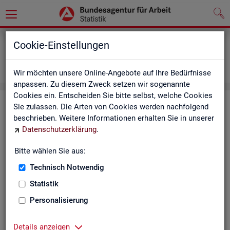
Grundlagen
Definitionen
Cookie-Einstellungen
Abkürzungsverzeichnis und Zeichenerklärung
Zeichenerklärung
Wir möchten unsere Online-Angebote auf Ihre Bedürfnisse
anpassen. Zu diesem Zweck setzen wir sogenannte
Cookies ein. Entscheiden Sie bitte selbst, welche Cookies
Zei­chen­er­klä­rung
Sie zulassen. Die Arten von Cookies werden nachfolgend
beschrieben. Weitere Informationen erhalten Sie in unserer
Datenschutzerklärung
.
Zei­
Er­läu­te­rung
chen
Bitte wählen Sie aus:
Technisch Notwendig
0
mehr als nichts, aber mit einem Zah­len­wert von ge­run­d
Statistik
1
-
nichts vor­han­den (Zah­len­wert genau Null)
Personalisierung
*
Wert ist ge­heim zu hal­ten
Details anzeigen
.
kein Nach­weis vor­han­den