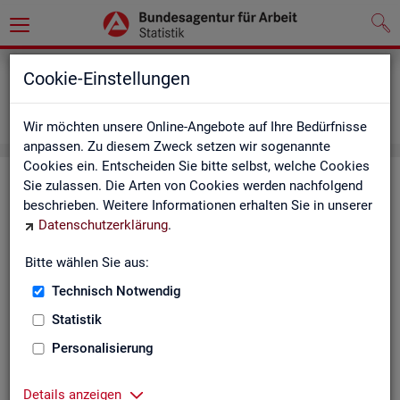
Grundlagen
Definitionen
Cookie-Einstellungen
Abkürzungsverzeichnis und Zeichenerklärung
Zeichenerklärung
Wir möchten unsere Online-Angebote auf Ihre Bedürfnisse
anpassen. Zu diesem Zweck setzen wir sogenannte
Cookies ein. Entscheiden Sie bitte selbst, welche Cookies
Zei­chen­er­klä­rung
Sie zulassen. Die Arten von Cookies werden nachfolgend
beschrieben. Weitere Informationen erhalten Sie in unserer
Datenschutzerklärung
.
Zei­
Er­läu­te­rung
chen
Bitte wählen Sie aus:
Technisch Notwendig
0
mehr als nichts, aber mit einem Zah­len­wert von ge­run­d
Statistik
1
-
nichts vor­han­den (Zah­len­wert genau Null)
Personalisierung
*
Wert ist ge­heim zu hal­ten
Details anzeigen
.
kein Nach­weis vor­han­den