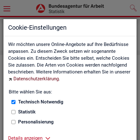
Grundlagen
Definitionen
Cookie-Einstellungen
Abkürzungsverzeichnis und Zeichenerklärung
Zeichenerklärung
Wir möchten unsere Online-Angebote auf Ihre Bedürfnisse
anpassen. Zu diesem Zweck setzen wir sogenannte
Cookies ein. Entscheiden Sie bitte selbst, welche Cookies
Zei­chen­er­klä­rung
Sie zulassen. Die Arten von Cookies werden nachfolgend
beschrieben. Weitere Informationen erhalten Sie in unserer
Datenschutzerklärung
.
Zei­
Er­läu­te­rung
chen
Bitte wählen Sie aus:
Technisch Notwendig
0
mehr als nichts, aber mit einem Zah­len­wert von ge­run­d
Statistik
1
-
nichts vor­han­den (Zah­len­wert genau Null)
Personalisierung
*
Wert ist ge­heim zu hal­ten
Details anzeigen
.
kein Nach­weis vor­han­den