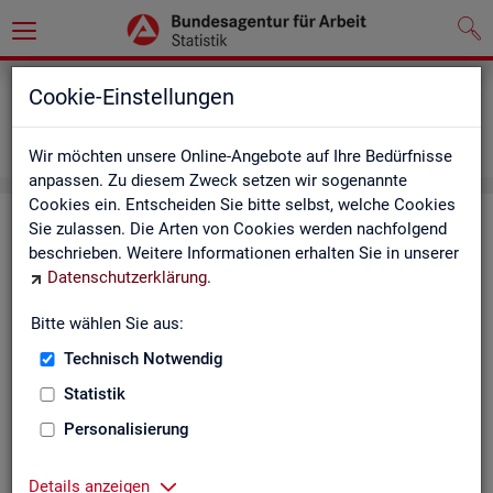
Grundlagen
Definitionen
Cookie-Einstellungen
Abkürzungsverzeichnis und Zeichenerklärung
Zeichenerklärung
Wir möchten unsere Online-Angebote auf Ihre Bedürfnisse
anpassen. Zu diesem Zweck setzen wir sogenannte
Cookies ein. Entscheiden Sie bitte selbst, welche Cookies
Zei­chen­er­klä­rung
Sie zulassen. Die Arten von Cookies werden nachfolgend
beschrieben. Weitere Informationen erhalten Sie in unserer
Datenschutzerklärung
.
Zei­
Er­läu­te­rung
chen
Bitte wählen Sie aus:
Technisch Notwendig
0
mehr als nichts, aber mit einem Zah­len­wert von ge­run­d
Statistik
1
-
nichts vor­han­den (Zah­len­wert genau Null)
Personalisierung
*
Wert ist ge­heim zu hal­ten
Details anzeigen
.
kein Nach­weis vor­han­den