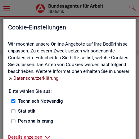
Grundlagen
Definitionen
Cookie-Einstellungen
Abkürzungsverzeichnis und Zeichenerklärung
Zeichenerklärung
Wir möchten unsere Online-Angebote auf Ihre Bedürfnisse
anpassen. Zu diesem Zweck setzen wir sogenannte
Cookies ein. Entscheiden Sie bitte selbst, welche Cookies
Zei­chen­er­klä­rung
Sie zulassen. Die Arten von Cookies werden nachfolgend
beschrieben. Weitere Informationen erhalten Sie in unserer
Datenschutzerklärung
.
Zei­
Er­läu­te­rung
chen
Bitte wählen Sie aus:
Technisch Notwendig
0
mehr als nichts, aber mit einem Zah­len­wert von ge­run­d
Statistik
1
-
nichts vor­han­den (Zah­len­wert genau Null)
Personalisierung
*
Wert ist ge­heim zu hal­ten
Details anzeigen
.
kein Nach­weis vor­han­den