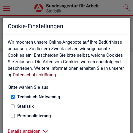
Grundlagen
Definitionen
Cookie-Einstellungen
Abkürzungsverzeichnis und Zeichenerklärung
Zeichenerklärung
Wir möchten unsere Online-Angebote auf Ihre Bedürfnisse
anpassen. Zu diesem Zweck setzen wir sogenannte
Cookies ein. Entscheiden Sie bitte selbst, welche Cookies
Zei­chen­er­klä­rung
Sie zulassen. Die Arten von Cookies werden nachfolgend
beschrieben. Weitere Informationen erhalten Sie in unserer
Datenschutzerklärung
.
Zei­
Er­läu­te­rung
chen
Bitte wählen Sie aus:
Technisch Notwendig
0
mehr als nichts, aber mit einem Zah­len­wert von ge­run­d
Statistik
1
-
nichts vor­han­den (Zah­len­wert genau Null)
Personalisierung
*
Wert ist ge­heim zu hal­ten
Details anzeigen
.
kein Nach­weis vor­han­den