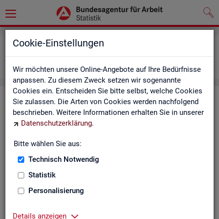
Grundlagen
Definitionen
Cookie-Einstellungen
Abkürzungsverzeichnis und Zeichenerklärung
Zeichenerklärung
Wir möchten unsere Online-Angebote auf Ihre Bedürfnisse
anpassen. Zu diesem Zweck setzen wir sogenannte
Cookies ein. Entscheiden Sie bitte selbst, welche Cookies
Zei­chen­er­klä­rung
Sie zulassen. Die Arten von Cookies werden nachfolgend
beschrieben. Weitere Informationen erhalten Sie in unserer
Datenschutzerklärung
.
Zei­
Er­läu­te­rung
chen
Bitte wählen Sie aus:
Technisch Notwendig
0
mehr als nichts, aber mit einem Zah­len­wert von ge­run­d
Statistik
1
-
nichts vor­han­den (Zah­len­wert genau Null)
Personalisierung
*
Wert ist ge­heim zu hal­ten
Details anzeigen
.
kein Nach­weis vor­han­den