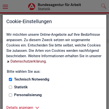
Grundlagen
Definitionen
Cookie-Einstellungen
Abkürzungsverzeichnis und Zeichenerklärung
Zeichenerklärung
Wir möchten unsere Online-Angebote auf Ihre Bedürfnisse
anpassen. Zu diesem Zweck setzen wir sogenannte
Cookies ein. Entscheiden Sie bitte selbst, welche Cookies
Zei­chen­er­klä­rung
Sie zulassen. Die Arten von Cookies werden nachfolgend
beschrieben. Weitere Informationen erhalten Sie in unserer
Datenschutzerklärung
.
Zei­
Er­läu­te­rung
chen
Bitte wählen Sie aus:
Technisch Notwendig
0
mehr als nichts, aber mit einem Zah­len­wert von ge­run­d
Statistik
1
-
nichts vor­han­den (Zah­len­wert genau Null)
Personalisierung
*
Wert ist ge­heim zu hal­ten
Details anzeigen
.
kein Nach­weis vor­han­den