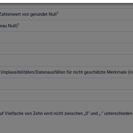
1
h­len­wert von ge­run­det Null
1
enau Null)
­plau­si­bi­li­tä­ten/Da­ten­aus­fäl­len für nicht ge­schätz­te Merk­ma­le (i
f Viel­fa­che von Zehn wird nicht zwi­schen „0“ und „-“ un­ter­schie­den