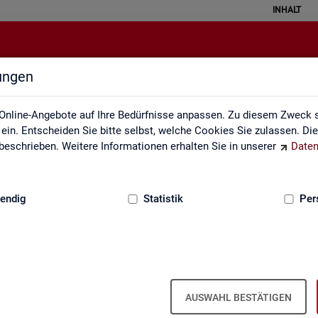
INHALT
lungen
zungsverzeichnis und Zeichenerk
Online-Angebote auf Ihre Bedürfnisse anpassen. Zu diesem Zweck s
in. Entscheiden Sie bitte selbst, welche Cookies Sie zulassen. Di
eschrieben. Weitere Informationen erhalten Sie in unserer
Daten
:
GRUNDLAGEN
endig
Statistik
Per
zeichnis und Zeichenerklärung
Zeichenerklärung
Zei­chen­er­klä­rung
AUSWAHL BESTÄTIGEN