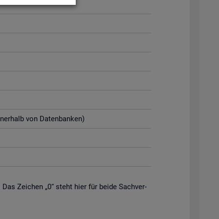
n­ner­halb von Da­ten­ban­ken)
. Das Zei­chen „0“ steht hier für beide Sach­ver­