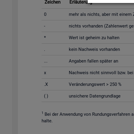
Zei­chen
Er­läu­te­rung
0
mehr als nichts, aber mit einem Za
-
nichts vor­han­den (Zah­len­wert g
*
Wert ist ge­heim zu hal­ten
.
kein Nach­weis vor­han­den
...
An­ga­ben fal­len spä­ter an
x
Nach­weis nicht sinn­voll bzw. bei Un
.X
Ver­än­de­rungs­wert > 250 %
( )
un­si­che­re Da­ten­grund­la­ge
1
Bei der An­wen­dung von Run­dungs­ver­fah­ren au
hal­te.