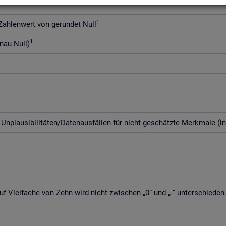
1
h­len­wert von ge­run­det Null
1
enau Null)
­plau­si­bi­li­tä­ten/Da­ten­aus­fäl­len für nicht ge­schätz­te Merk­ma­le (i
f Viel­fa­che von Zehn wird nicht zwi­schen „0“ und „-“ un­ter­schie­den