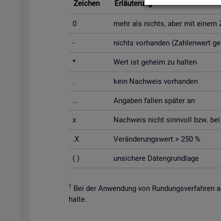
Zei­chen
Er­läu­te­rung
0
mehr als nichts, aber mit einem Za
-
nichts vor­han­den (Zah­len­wert g
*
Wert ist ge­heim zu hal­ten
.
kein Nach­weis vor­han­den
...
An­ga­ben fal­len spä­ter an
x
Nach­weis nicht sinn­voll bzw. bei Un
.X
Ver­än­de­rungs­wert > 250 %
( )
un­si­che­re Da­ten­grund­la­ge
1
Bei der An­wen­dung von Run­dungs­ver­fah­ren au
hal­te.