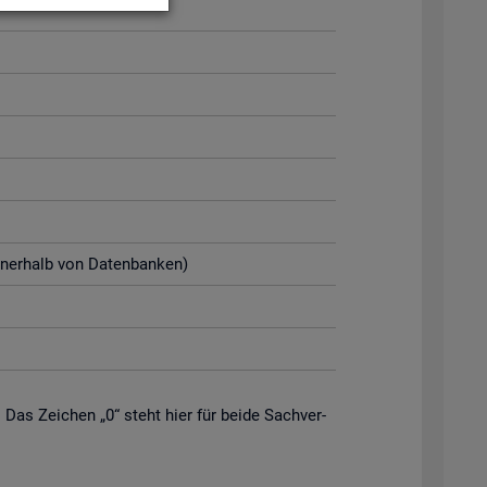
n­ner­halb von Da­ten­ban­ken)
. Das Zei­chen „0“ steht hier für beide Sach­ver­