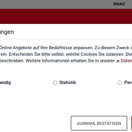
INHALT
lungen
zungsverzeichnis und Zeichenerk
Online-Angebote auf Ihre Bedürfnisse anpassen. Zu diesem Zweck s
in. Entscheiden Sie bitte selbst, welche Cookies Sie zulassen. Di
eschrieben. Weitere Informationen erhalten Sie in unserer
Daten
:
GRUNDLAGEN
endig
Statistik
Per
zeichnis und Zeichenerklärung
Zeichenerklärung
Zei­chen­er­klä­rung
AUSWAHL BESTÄTIGEN