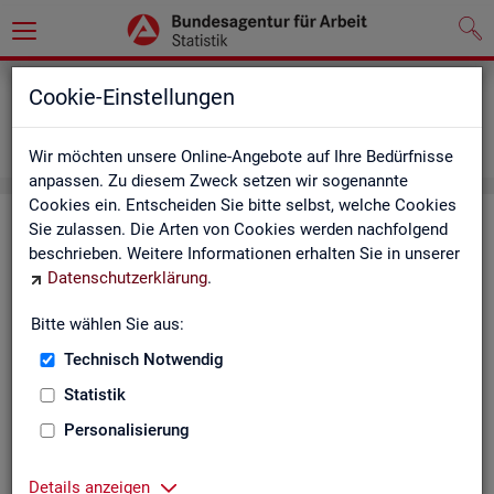
Grundlagen
Definitionen
Cookie-Einstellungen
Abkürzungsverzeichnis und Zeichenerklärung
Zeichenerklärung
Wir möchten unsere Online-Angebote auf Ihre Bedürfnisse
anpassen. Zu diesem Zweck setzen wir sogenannte
Cookies ein. Entscheiden Sie bitte selbst, welche Cookies
Zei­chen­er­klä­rung
Sie zulassen. Die Arten von Cookies werden nachfolgend
beschrieben. Weitere Informationen erhalten Sie in unserer
Datenschutzerklärung
.
Zei­
Er­läu­te­rung
chen
Bitte wählen Sie aus:
Technisch Notwendig
0
mehr als nichts, aber mit einem Zah­len­wert von ge­run­d
Statistik
1
-
nichts vor­han­den (Zah­len­wert genau Null)
Personalisierung
*
Wert ist ge­heim zu hal­ten
Details anzeigen
.
kein Nach­weis vor­han­den