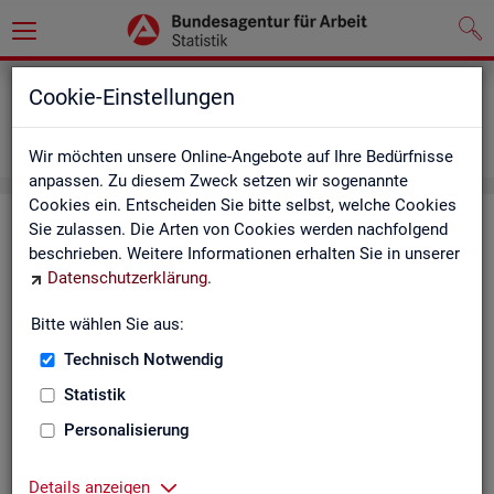
Grundlagen
Definitionen
Cookie-Einstellungen
Abkürzungsverzeichnis und Zeichenerklärung
Zeichenerklärung
Wir möchten unsere Online-Angebote auf Ihre Bedürfnisse
anpassen. Zu diesem Zweck setzen wir sogenannte
Cookies ein. Entscheiden Sie bitte selbst, welche Cookies
Zei­chen­er­klä­rung
Sie zulassen. Die Arten von Cookies werden nachfolgend
beschrieben. Weitere Informationen erhalten Sie in unserer
Datenschutzerklärung
.
Zei­
Er­läu­te­rung
chen
Bitte wählen Sie aus:
Technisch Notwendig
0
mehr als nichts, aber mit einem Zah­len­wert von ge­run­d
Statistik
1
-
nichts vor­han­den (Zah­len­wert genau Null)
Personalisierung
*
Wert ist ge­heim zu hal­ten
Details anzeigen
.
kein Nach­weis vor­han­den