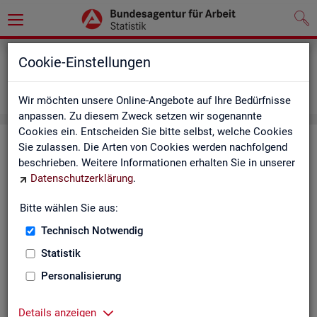
Grundlagen
Definitionen
Cookie-Einstellungen
Abkürzungsverzeichnis und Zeichenerklärung
Zeichenerklärung
Wir möchten unsere Online-Angebote auf Ihre Bedürfnisse
anpassen. Zu diesem Zweck setzen wir sogenannte
Cookies ein. Entscheiden Sie bitte selbst, welche Cookies
Zei­chen­er­klä­rung
Sie zulassen. Die Arten von Cookies werden nachfolgend
beschrieben. Weitere Informationen erhalten Sie in unserer
Datenschutzerklärung
.
Zei­
Er­läu­te­rung
chen
Bitte wählen Sie aus:
Technisch Notwendig
0
mehr als nichts, aber mit einem Zah­len­wert von ge­run­d
Statistik
1
-
nichts vor­han­den (Zah­len­wert genau Null)
Personalisierung
*
Wert ist ge­heim zu hal­ten
Details anzeigen
.
kein Nach­weis vor­han­den