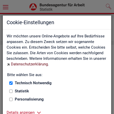
Grundlagen
Definitionen
Cookie-Einstellungen
Abkürzungsverzeichnis und Zeichenerklärung
Zeichenerklärung
Wir möchten unsere Online-Angebote auf Ihre Bedürfnisse
anpassen. Zu diesem Zweck setzen wir sogenannte
Cookies ein. Entscheiden Sie bitte selbst, welche Cookies
Zei­chen­er­klä­rung
Sie zulassen. Die Arten von Cookies werden nachfolgend
beschrieben. Weitere Informationen erhalten Sie in unserer
Datenschutzerklärung
.
Zei­
Er­läu­te­rung
chen
Bitte wählen Sie aus:
Technisch Notwendig
0
mehr als nichts, aber mit einem Zah­len­wert von ge­run­d
Statistik
1
-
nichts vor­han­den (Zah­len­wert genau Null)
Personalisierung
*
Wert ist ge­heim zu hal­ten
Details anzeigen
.
kein Nach­weis vor­han­den