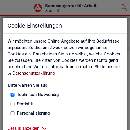
Grundlagen
Definitionen
Cookie-Einstellungen
Abkürzungsverzeichnis und Zeichenerklärung
Zeichenerklärung
Wir möchten unsere Online-Angebote auf Ihre Bedürfnisse
anpassen. Zu diesem Zweck setzen wir sogenannte
Cookies ein. Entscheiden Sie bitte selbst, welche Cookies
Zei­chen­er­klä­rung
Sie zulassen. Die Arten von Cookies werden nachfolgend
beschrieben. Weitere Informationen erhalten Sie in unserer
Datenschutzerklärung
.
Zei­
Er­läu­te­rung
chen
Bitte wählen Sie aus:
Technisch Notwendig
0
mehr als nichts, aber mit einem Zah­len­wert von ge­run­d
Statistik
1
-
nichts vor­han­den (Zah­len­wert genau Null)
Personalisierung
*
Wert ist ge­heim zu hal­ten
Details anzeigen
.
kein Nach­weis vor­han­den