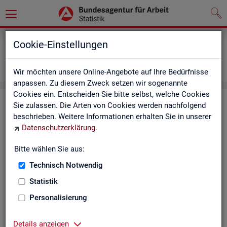
Grundlagen
Definitionen
Cookie-Einstellungen
Abkürzungsverzeichnis und Zeichenerklärung
Zeichenerklärung
Wir möchten unsere Online-Angebote auf Ihre Bedürfnisse
anpassen. Zu diesem Zweck setzen wir sogenannte
Cookies ein. Entscheiden Sie bitte selbst, welche Cookies
Zei­chen­er­klä­rung
Sie zulassen. Die Arten von Cookies werden nachfolgend
beschrieben. Weitere Informationen erhalten Sie in unserer
Datenschutzerklärung
.
Zei­
Er­läu­te­rung
chen
Bitte wählen Sie aus:
Technisch Notwendig
0
mehr als nichts, aber mit einem Zah­len­wert von ge­run­d
Statistik
1
-
nichts vor­han­den (Zah­len­wert genau Null)
Personalisierung
*
Wert ist ge­heim zu hal­ten
Details anzeigen
.
kein Nach­weis vor­han­den