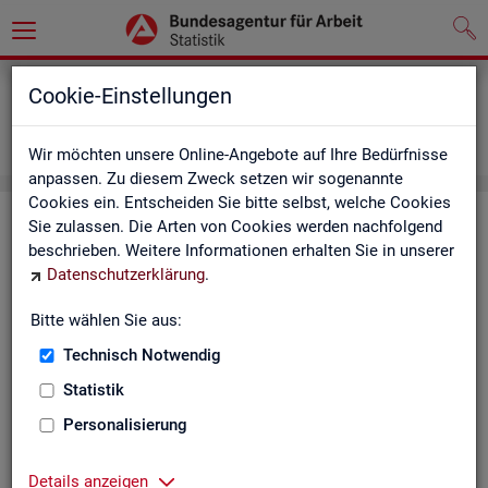
Grundlagen
Definitionen
Cookie-Einstellungen
Abkürzungsverzeichnis und Zeichenerklärung
Zeichenerklärung
Wir möchten unsere Online-Angebote auf Ihre Bedürfnisse
anpassen. Zu diesem Zweck setzen wir sogenannte
Cookies ein. Entscheiden Sie bitte selbst, welche Cookies
Zei­chen­er­klä­rung
Sie zulassen. Die Arten von Cookies werden nachfolgend
beschrieben. Weitere Informationen erhalten Sie in unserer
Datenschutzerklärung
.
Zei­
Er­läu­te­rung
chen
Bitte wählen Sie aus:
Technisch Notwendig
0
mehr als nichts, aber mit einem Zah­len­wert von ge­run­d
Statistik
1
-
nichts vor­han­den (Zah­len­wert genau Null)
Personalisierung
*
Wert ist ge­heim zu hal­ten
Details anzeigen
.
kein Nach­weis vor­han­den