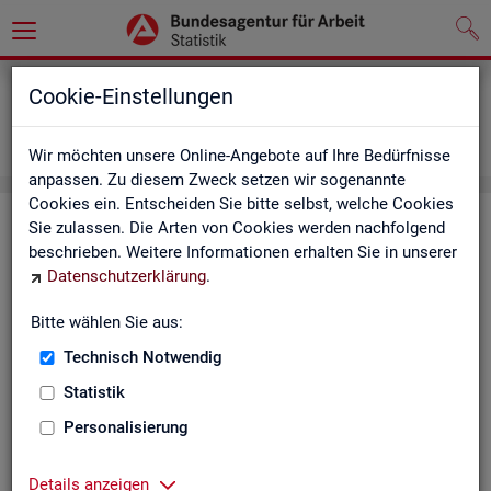
Grundlagen
Definitionen
Cookie-Einstellungen
Abkürzungsverzeichnis und Zeichenerklärung
Zeichenerklärung
Wir möchten unsere Online-Angebote auf Ihre Bedürfnisse
anpassen. Zu diesem Zweck setzen wir sogenannte
Cookies ein. Entscheiden Sie bitte selbst, welche Cookies
Zei­chen­er­klä­rung
Sie zulassen. Die Arten von Cookies werden nachfolgend
beschrieben. Weitere Informationen erhalten Sie in unserer
Datenschutzerklärung
.
Zei­
Er­läu­te­rung
chen
Bitte wählen Sie aus:
Technisch Notwendig
0
mehr als nichts, aber mit einem Zah­len­wert von ge­run­d
Statistik
1
-
nichts vor­han­den (Zah­len­wert genau Null)
Personalisierung
*
Wert ist ge­heim zu hal­ten
Details anzeigen
.
kein Nach­weis vor­han­den