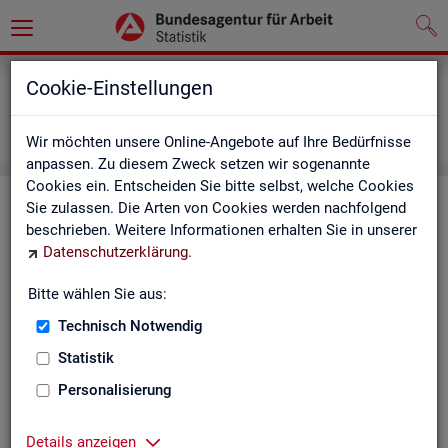
Grundlagen
Definitionen
Cookie-Einstellungen
Abkürzungsverzeichnis und Zeichenerklärung
Zeichenerklärung
Wir möchten unsere Online-Angebote auf Ihre Bedürfnisse
anpassen. Zu diesem Zweck setzen wir sogenannte
Cookies ein. Entscheiden Sie bitte selbst, welche Cookies
Zei­chen­er­klä­rung
Sie zulassen. Die Arten von Cookies werden nachfolgend
beschrieben. Weitere Informationen erhalten Sie in unserer
Datenschutzerklärung
.
Zei­
Er­läu­te­rung
chen
Bitte wählen Sie aus:
Technisch Notwendig
0
mehr als nichts, aber mit einem Zah­len­wert von ge­run­d
Statistik
1
-
nichts vor­han­den (Zah­len­wert genau Null)
Personalisierung
*
Wert ist ge­heim zu hal­ten
Details anzeigen
.
kein Nach­weis vor­han­den