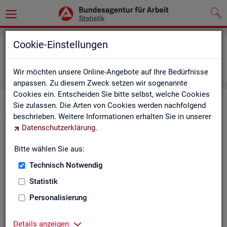
Grundlagen
Definitionen
Cookie-Einstellungen
Abkürzungsverzeichnis und Zeichenerklärung
Zeichenerklärung
Wir möchten unsere Online-Angebote auf Ihre Bedürfnisse
anpassen. Zu diesem Zweck setzen wir sogenannte
Cookies ein. Entscheiden Sie bitte selbst, welche Cookies
Zei­chen­er­klä­rung
Sie zulassen. Die Arten von Cookies werden nachfolgend
beschrieben. Weitere Informationen erhalten Sie in unserer
Datenschutzerklärung
.
Zei­
Er­läu­te­rung
chen
Bitte wählen Sie aus:
Technisch Notwendig
0
mehr als nichts, aber mit einem Zah­len­wert von ge­run­d
Statistik
1
-
nichts vor­han­den (Zah­len­wert genau Null)
Personalisierung
*
Wert ist ge­heim zu hal­ten
Details anzeigen
.
kein Nach­weis vor­han­den