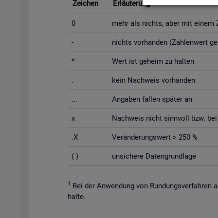
Zei­chen
Er­läu­te­rung
0
mehr als nichts, aber mit einem Za
-
nichts vor­han­den (Zah­len­wert g
*
Wert ist ge­heim zu hal­ten
.
kein Nach­weis vor­han­den
...
An­ga­ben fal­len spä­ter an
x
Nach­weis nicht sinn­voll bzw. bei Un
.X
Ver­än­de­rungs­wert > 250 %
( )
un­si­che­re Da­ten­grund­la­ge
1
Bei der An­wen­dung von Run­dungs­ver­fah­ren au
hal­te.