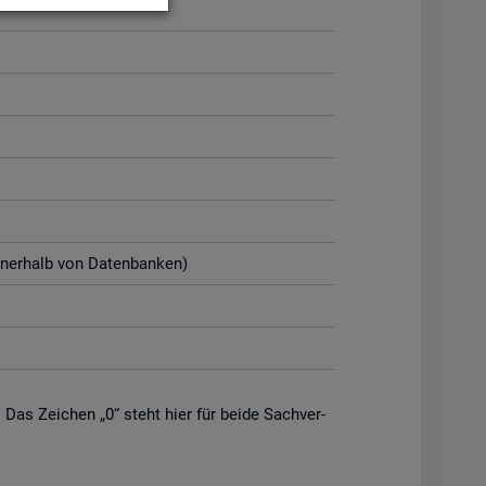
n­ner­halb von Da­ten­ban­ken)
. Das Zei­chen „0“ steht hier für beide Sach­ver­