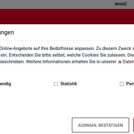
INHALT
lungen
zungsverzeichnis und Zeichenerk
Online-Angebote auf Ihre Bedürfnisse anpassen. Zu diesem Zweck s
in. Entscheiden Sie bitte selbst, welche Cookies Sie zulassen. Di
eschrieben. Weitere Informationen erhalten Sie in unserer
Daten
:
GRUNDLAGEN
endig
Statistik
Per
zeichnis und Zeichenerklärung
Zeichenerklärung
Zei­chen­er­klä­rung
AUSWAHL BESTÄTIGEN