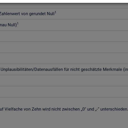
1
h­len­wert von ge­run­det Null
1
enau Null)
­plau­si­bi­li­tä­ten/Da­ten­aus­fäl­len für nicht ge­schätz­te Merk­ma­le (i
f Viel­fa­che von Zehn wird nicht zwi­schen „0“ und „-“ un­ter­schie­den