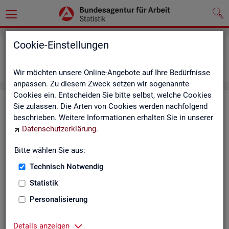
Grundlagen
Definitionen
Cookie-Einstellungen
Abkürzungsverzeichnis und Zeichenerklärung
Zeichenerklärung
Wir möchten unsere Online-Angebote auf Ihre Bedürfnisse
anpassen. Zu diesem Zweck setzen wir sogenannte
Cookies ein. Entscheiden Sie bitte selbst, welche Cookies
Zei­chen­er­klä­rung
Sie zulassen. Die Arten von Cookies werden nachfolgend
beschrieben. Weitere Informationen erhalten Sie in unserer
Datenschutzerklärung
.
Zei­
Er­läu­te­rung
chen
Bitte wählen Sie aus:
Technisch Notwendig
0
mehr als nichts, aber mit einem Zah­len­wert von ge­run­d
Statistik
1
-
nichts vor­han­den (Zah­len­wert genau Null)
Personalisierung
*
Wert ist ge­heim zu hal­ten
Details anzeigen
.
kein Nach­weis vor­han­den