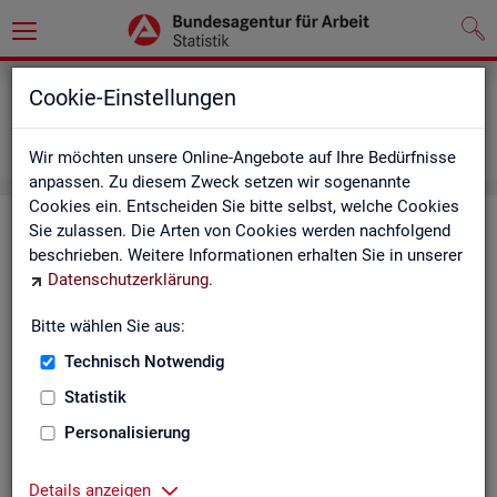
Grundlagen
Definitionen
Cookie-Einstellungen
Abkürzungsverzeichnis und Zeichenerklärung
Zeichenerklärung
Wir möchten unsere Online-Angebote auf Ihre Bedürfnisse
anpassen. Zu diesem Zweck setzen wir sogenannte
Cookies ein. Entscheiden Sie bitte selbst, welche Cookies
Zei­chen­er­klä­rung
Sie zulassen. Die Arten von Cookies werden nachfolgend
beschrieben. Weitere Informationen erhalten Sie in unserer
Datenschutzerklärung
.
Zei­
Er­läu­te­rung
chen
Bitte wählen Sie aus:
Technisch Notwendig
0
mehr als nichts, aber mit einem Zah­len­wert von ge­run­d
Statistik
1
-
nichts vor­han­den (Zah­len­wert genau Null)
Personalisierung
*
Wert ist ge­heim zu hal­ten
Details anzeigen
.
kein Nach­weis vor­han­den