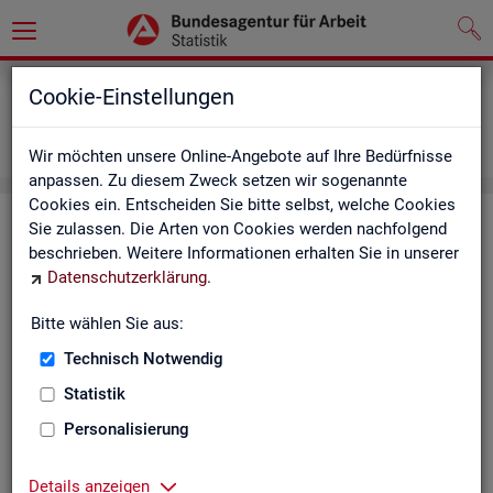
Grundlagen
Definitionen
Cookie-Einstellungen
Abkürzungsverzeichnis und Zeichenerklärung
Zeichenerklärung
Wir möchten unsere Online-Angebote auf Ihre Bedürfnisse
anpassen. Zu diesem Zweck setzen wir sogenannte
Cookies ein. Entscheiden Sie bitte selbst, welche Cookies
Zei­chen­er­klä­rung
Sie zulassen. Die Arten von Cookies werden nachfolgend
beschrieben. Weitere Informationen erhalten Sie in unserer
Datenschutzerklärung
.
Zei­
Er­läu­te­rung
chen
Bitte wählen Sie aus:
Technisch Notwendig
0
mehr als nichts, aber mit einem Zah­len­wert von ge­run­d
Statistik
1
-
nichts vor­han­den (Zah­len­wert genau Null)
Personalisierung
*
Wert ist ge­heim zu hal­ten
Details anzeigen
.
kein Nach­weis vor­han­den