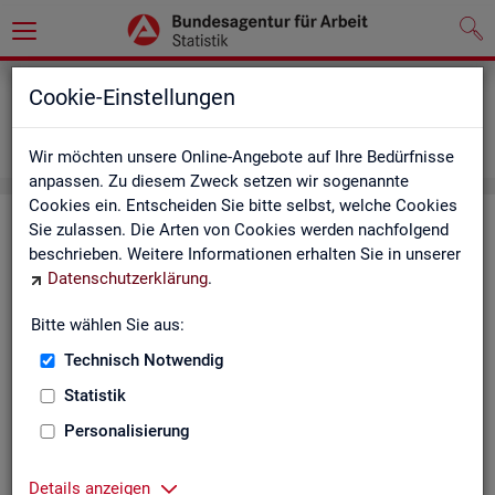
Grundlagen
Definitionen
Cookie-Einstellungen
Abkürzungsverzeichnis und Zeichenerklärung
Zeichenerklärung
Wir möchten unsere Online-Angebote auf Ihre Bedürfnisse
anpassen. Zu diesem Zweck setzen wir sogenannte
Cookies ein. Entscheiden Sie bitte selbst, welche Cookies
Zei­chen­er­klä­rung
Sie zulassen. Die Arten von Cookies werden nachfolgend
beschrieben. Weitere Informationen erhalten Sie in unserer
Datenschutzerklärung
.
Zei­
Er­läu­te­rung
chen
Bitte wählen Sie aus:
Technisch Notwendig
0
mehr als nichts, aber mit einem Zah­len­wert von ge­run­d
Statistik
1
-
nichts vor­han­den (Zah­len­wert genau Null)
Personalisierung
*
Wert ist ge­heim zu hal­ten
Details anzeigen
.
kein Nach­weis vor­han­den