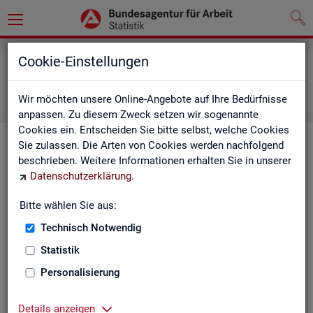
Grundlagen
Definitionen
Cookie-Einstellungen
Abkürzungsverzeichnis und Zeichenerklärung
Zeichenerklärung
Wir möchten unsere Online-Angebote auf Ihre Bedürfnisse
anpassen. Zu diesem Zweck setzen wir sogenannte
Cookies ein. Entscheiden Sie bitte selbst, welche Cookies
Zei­chen­er­klä­rung
Sie zulassen. Die Arten von Cookies werden nachfolgend
beschrieben. Weitere Informationen erhalten Sie in unserer
Datenschutzerklärung
.
Zei­
Er­läu­te­rung
chen
Bitte wählen Sie aus:
Technisch Notwendig
0
mehr als nichts, aber mit einem Zah­len­wert von ge­run­d
Statistik
1
-
nichts vor­han­den (Zah­len­wert genau Null)
Personalisierung
*
Wert ist ge­heim zu hal­ten
Details anzeigen
.
kein Nach­weis vor­han­den