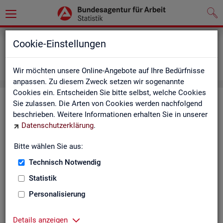
Grundlagen
Definitionen
Cookie-Einstellungen
Abkürzungsverzeichnis und Zeichenerklärung
Zeichenerklärung
Wir möchten unsere Online-Angebote auf Ihre Bedürfnisse
anpassen. Zu diesem Zweck setzen wir sogenannte
Cookies ein. Entscheiden Sie bitte selbst, welche Cookies
Zei­chen­er­klä­rung
Sie zulassen. Die Arten von Cookies werden nachfolgend
beschrieben. Weitere Informationen erhalten Sie in unserer
Datenschutzerklärung
.
Zei­
Er­läu­te­rung
chen
Bitte wählen Sie aus:
Technisch Notwendig
0
mehr als nichts, aber mit einem Zah­len­wert von ge­run­d
Statistik
1
-
nichts vor­han­den (Zah­len­wert genau Null)
Personalisierung
*
Wert ist ge­heim zu hal­ten
Details anzeigen
.
kein Nach­weis vor­han­den