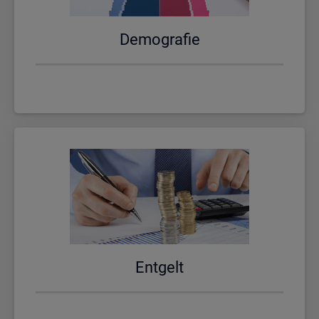
De­mo­gra­fie
Ent­gelt