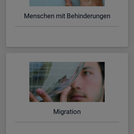
Men­schen mit Be­hin­de­run­gen
Mi­gra­ti­on