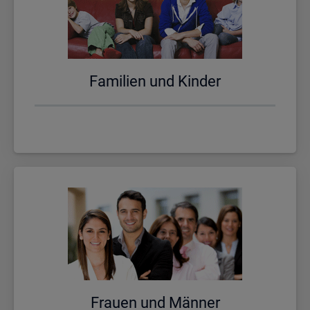
Fa­mi­li­en und Kin­der
Frau­en und Män­ner