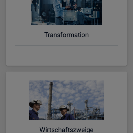
Trans­for­ma­ti­on
Wirt­schafts­zwei­ge