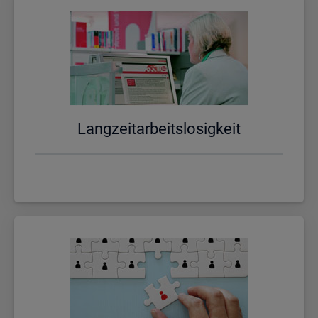
Lang­zeit­ar­beits­lo­sig­keit