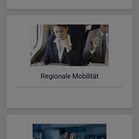
Re­gio­na­le Mo­bi­li­tät