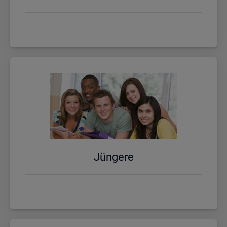
Jün­ge­re