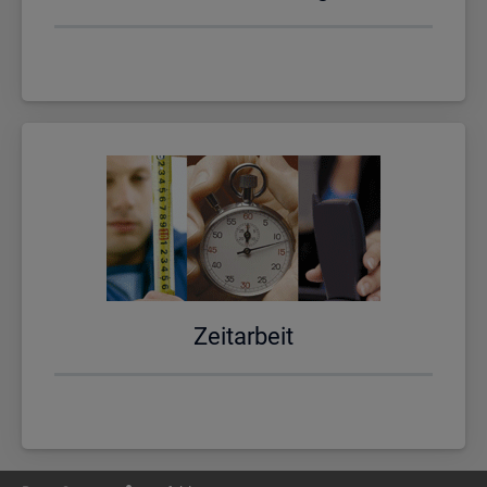
Zeit­ar­beit