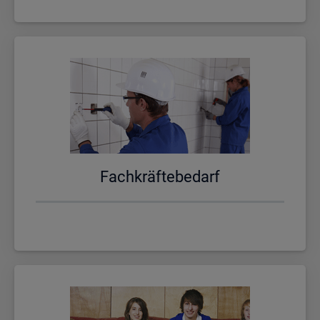
Fach­kräf­te­be­darf