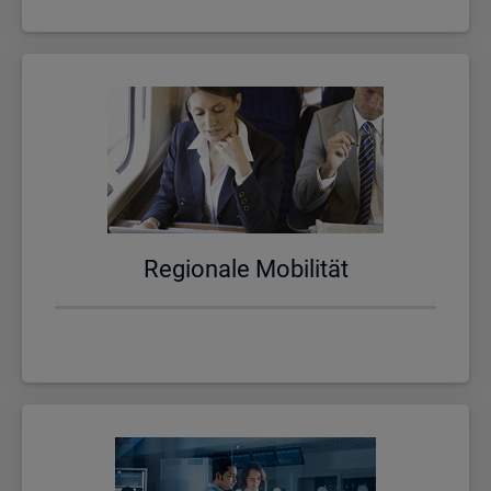
Re­gio­na­le Mo­bi­li­tät