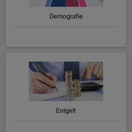
De­mo­gra­fie
Ent­gelt