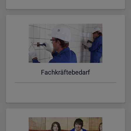
Fach­kräf­te­be­darf