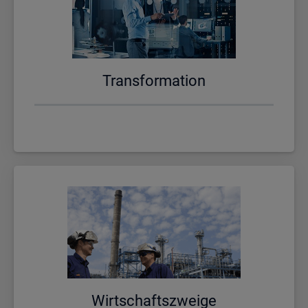
Trans­for­ma­ti­on
Wirt­schafts­zwei­ge