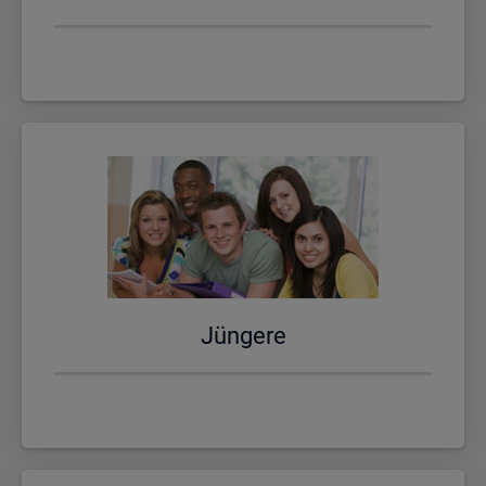
Jün­ge­re