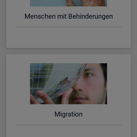
Men­schen mit Be­hin­de­run­gen
Mi­gra­ti­on