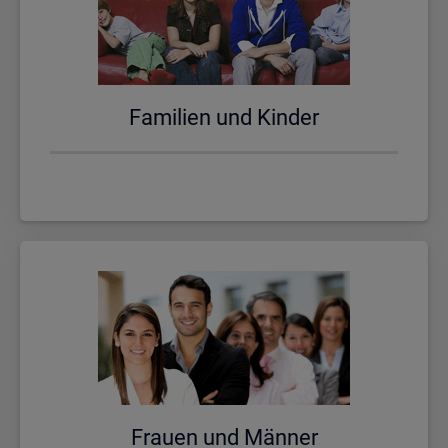
Fa­mi­li­en und Kin­der
Frau­en und Män­ner