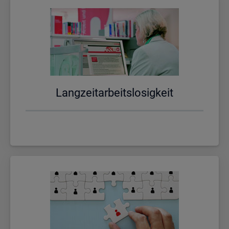
Lang­zeit­ar­beits­lo­sig­keit