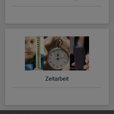
Zeit­ar­beit