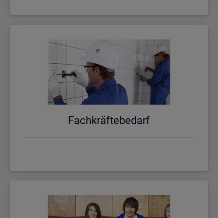
Fach­kräf­te­be­darf