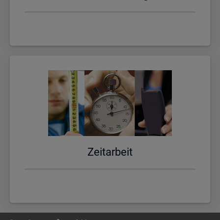
Zeit­ar­beit