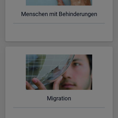
Men­schen mit Be­hin­de­run­gen
Mi­gra­ti­on