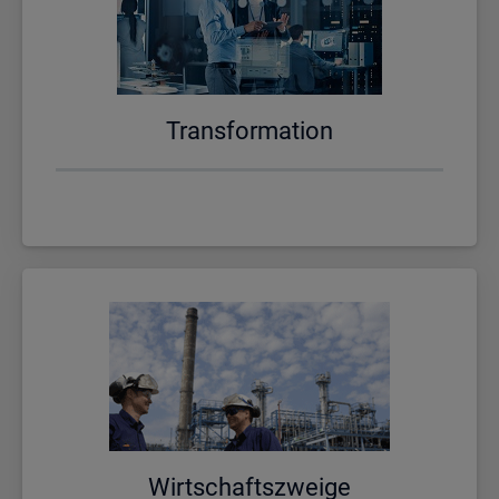
Trans­for­ma­ti­on
Wirt­schafts­zwei­ge