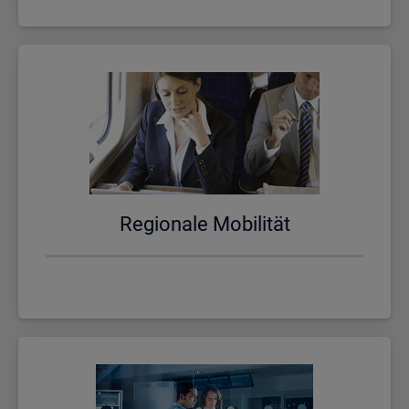
Re­gio­na­le Mo­bi­li­tät