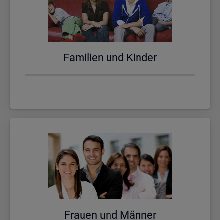
Fa­mi­li­en und Kin­der
Frau­en und Män­ner