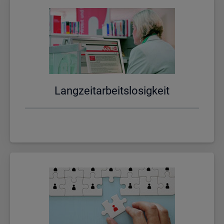
Lang­zeit­ar­beits­lo­sig­keit