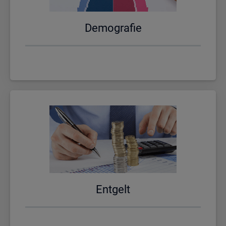
De­mo­gra­fie
Ent­gelt