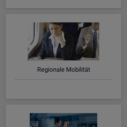
Re­gio­na­le Mo­bi­li­tät