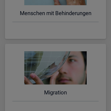
Men­schen mit Be­hin­de­run­gen
Mi­gra­ti­on