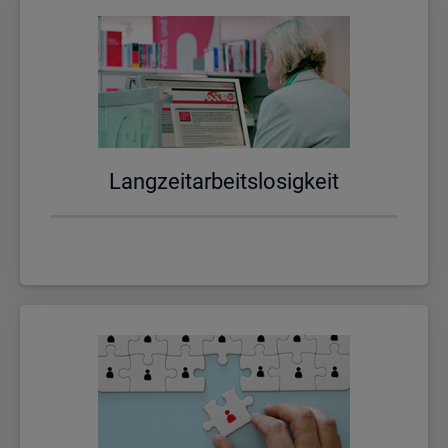
Lang­zeit­ar­beits­lo­sig­keit