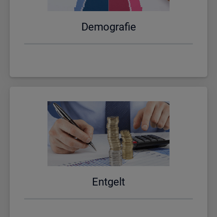
De­mo­gra­fie
Ent­gelt