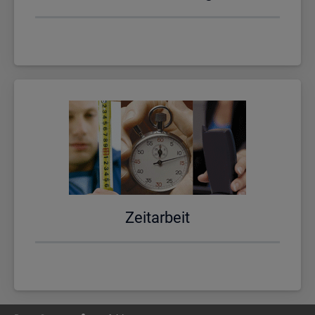
Zeit­ar­beit