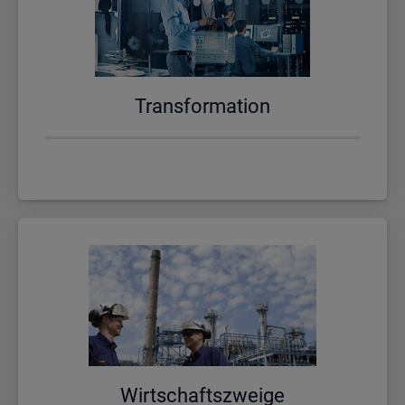
Trans­for­ma­ti­on
Wirt­schafts­zwei­ge