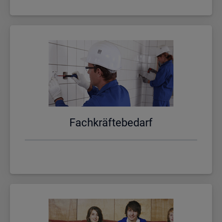
Fach­kräf­te­be­darf