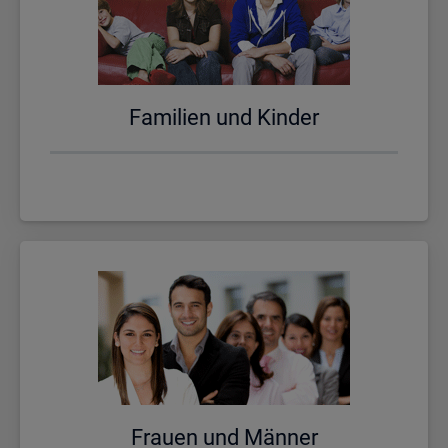
Fa­mi­li­en und Kin­der
Frau­en und Män­ner