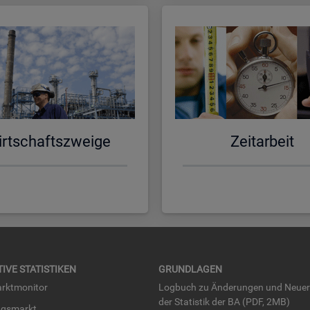
rt­schafts­zwei­ge
Zeit­ar­beit
TI­VE STA­TIS­TI­KEN
GRUND­LA­GEN
rkt­mo­ni­tor
Log­buch zu Än­de­run­gen und Neue­
der Sta­tis­tik der BA (PDF, 2MB)
ngs­markt