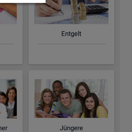
Ent­gelt
ner
Jün­ge­re