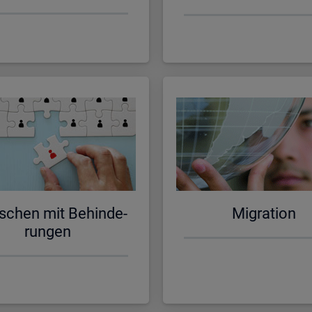
schen mit Be­hin­de­
Mi­gra­ti­on
run­gen