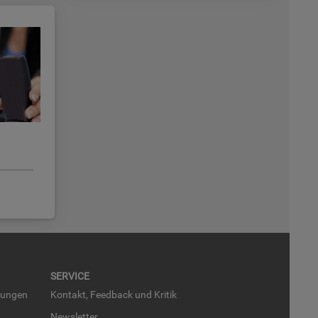
SER­VICE
run­gen
Kon­takt, Feed­back und Kri­tik
News­let­ter