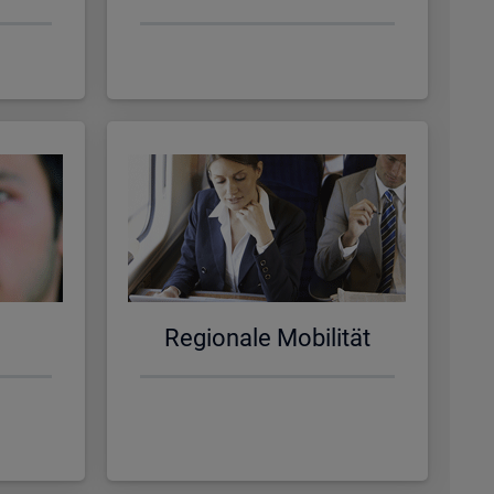
Re­gio­na­le Mo­bi­li­tät