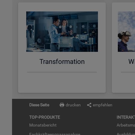
Trans­for­ma­ti­on
Wi
Diese Seite
drucken
empfehlen
TOP-PRO­DUK­TE
IN­TER­AK­
Mo­nats­be­richt
Ar­beits­ma
Fach­kräf­te­eng­pass­ana­ly­se
Aus­bil­du