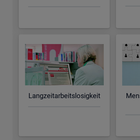
Lang­zeit­ar­beits­lo­sig­keit
Men­