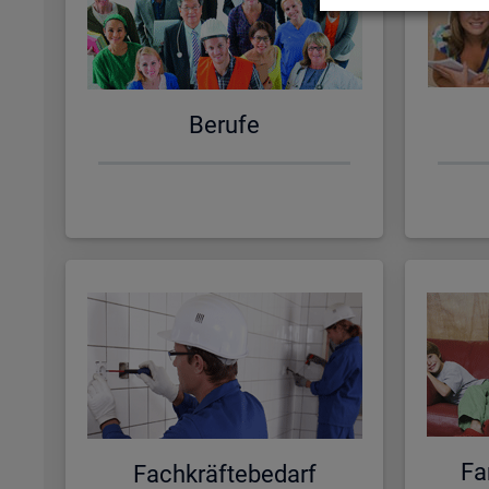
Be­ru­fe
Fa­
Fach­kräf­te­be­darf