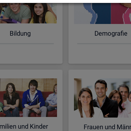
Bil­dung
De­mo­gra­fie
mi­li­en und Kin­der
Frau­en und Män­