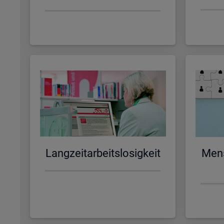
Lang­zeit­ar­beits­lo­sig­keit
Men­