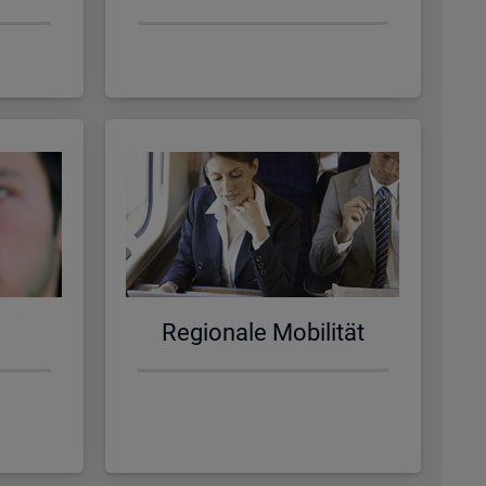
Re­gio­na­le Mo­bi­li­tät