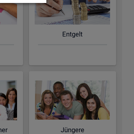
Ent­gelt
ner
Jün­ge­re