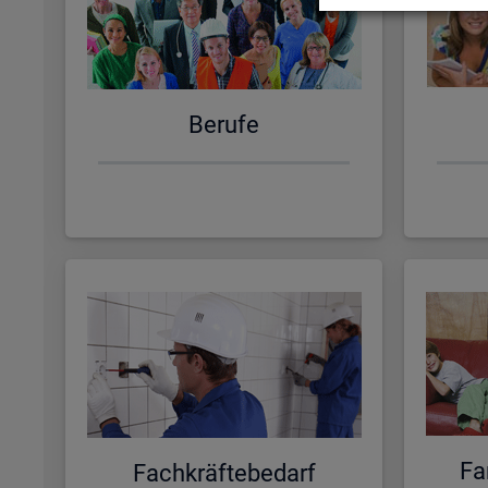
Be­ru­fe
Fa­
Fach­kräf­te­be­darf