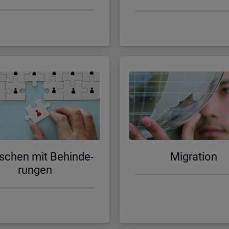
schen mit Be­hin­de­
Mi­gra­ti­on
run­gen