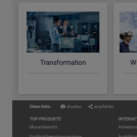
Trans­for­ma­ti­on
Wi
Diese Seite
drucken
empfehlen
TOP-PRO­DUK­TE
IN­TER­AK­
Mo­nats­be­richt
Ar­beits­ma
Fach­kräf­te­eng­pass­ana­ly­se
Aus­bil­du