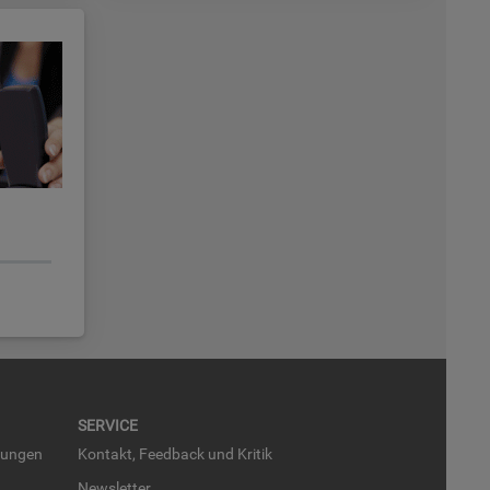
SER­VICE
run­gen
Kon­takt, Feed­back und Kri­tik
News­let­ter