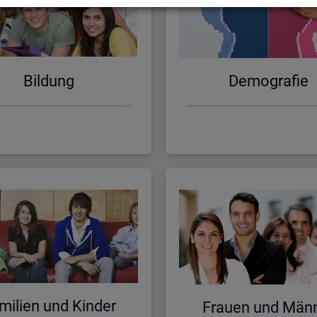
Bil­dung
De­mo­gra­fie
mi­li­en und Kin­der
Frau­en und Män­