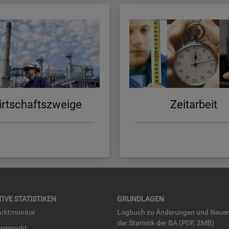
rt­schafts­zwei­ge
Zeit­ar­beit
TI­VE STA­TIS­TI­KEN
GRUND­LA­GEN
rkt­mo­ni­tor
Log­buch zu Än­de­run­gen und Neue­
der Sta­tis­tik der BA (PDF, 2MB)
ngs­markt