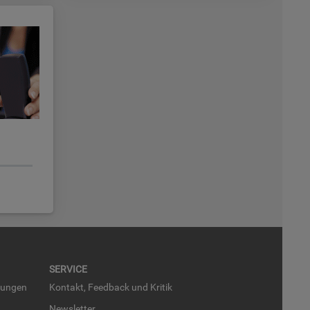
SER­VICE
run­gen
Kon­takt, Feed­back und Kri­tik
News­let­ter