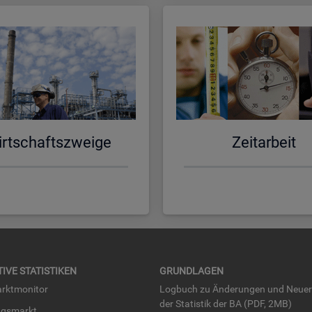
rt­schafts­zwei­ge
Zeit­ar­beit
TI­VE STA­TIS­TI­KEN
GRUND­LA­GEN
rkt­mo­ni­tor
Log­buch zu Än­de­run­gen und Neue­
der Sta­tis­tik der BA (PDF, 2MB)
ngs­markt