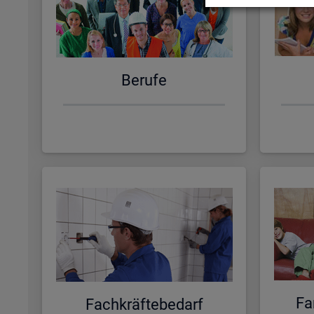
Be­ru­fe
Fa­
Fach­kräf­te­be­darf