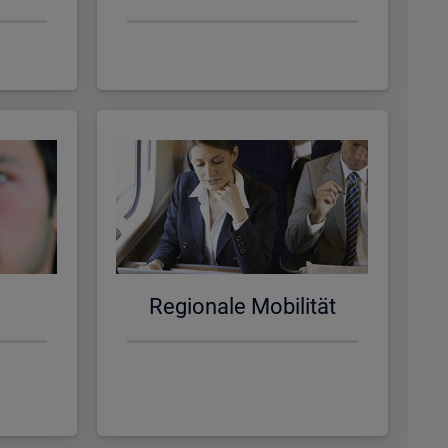
Re­gio­na­le Mo­bi­li­tät