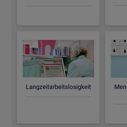
Lang­zeit­ar­beits­lo­sig­keit
Men­