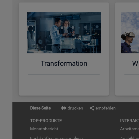
Trans­for­ma­ti­on
Wi
Diese Seite
drucken
empfehlen
TOP-PRO­DUK­TE
IN­TER­AK­
Mo­nats­be­richt
Ar­beits­ma
Fach­kräf­te­eng­pass­ana­ly­se
Aus­bil­du