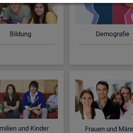
Bil­dung
De­mo­gra­fie
mi­li­en und Kin­der
Frau­en und Män­