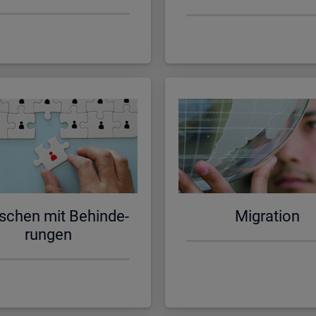
schen mit Be­hin­de­
Mi­gra­ti­on
run­gen