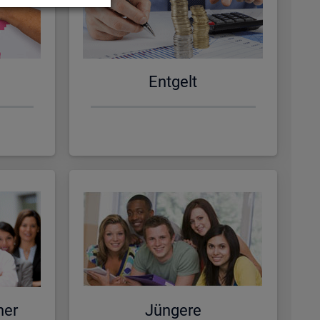
Ent­gelt
ner
Jün­ge­re