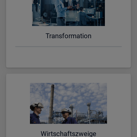
Trans­for­ma­ti­on
Wirt­schafts­zwei­ge