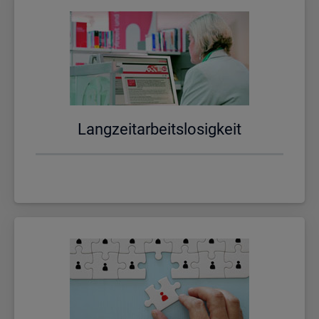
Lang­zeit­ar­beits­lo­sig­keit