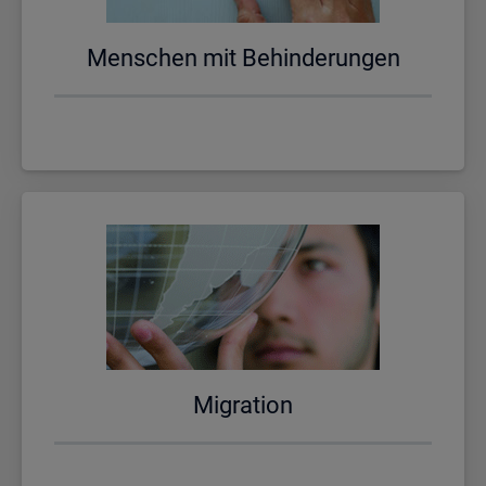
Men­schen mit Be­hin­de­run­gen
Mi­gra­ti­on