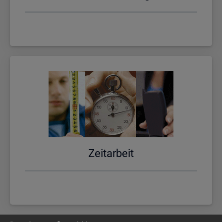
Zeit­ar­beit