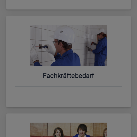
Fach­kräf­te­be­darf