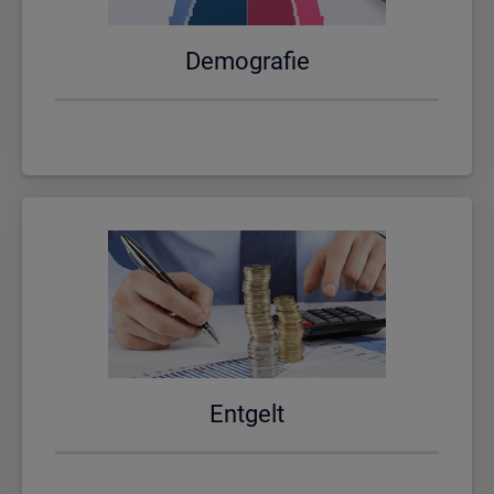
De­mo­gra­fie
Ent­gelt