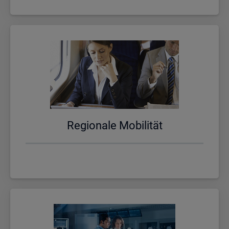
Re­gio­na­le Mo­bi­li­tät