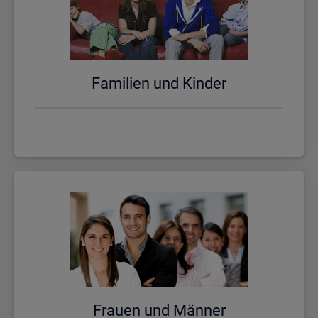
Fa­mi­li­en und Kin­der
Frau­en und Män­ner