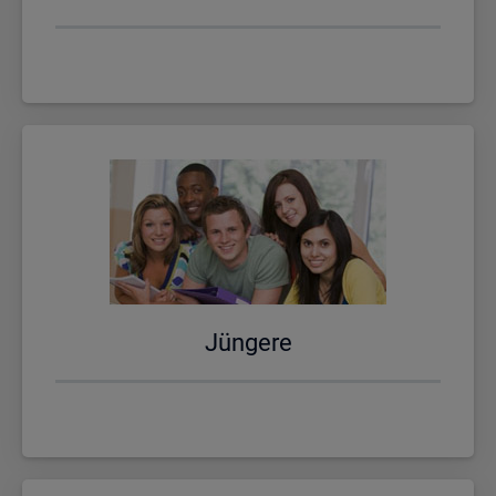
Jün­ge­re